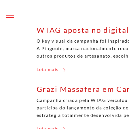
Skip
to
content
Menu
WTAG aposta no digital
O key visual da campanha foi inspirad
A Pingouin, marca nacionalmente recon
outros produtos de artesanato, escol
Leia mais
Grazi Massafera em Cam
Campanha criada pela WTAG veiculou 
participa do lançamento da coleção de
estratégia totalmente desenvolvida pe
Leia mais