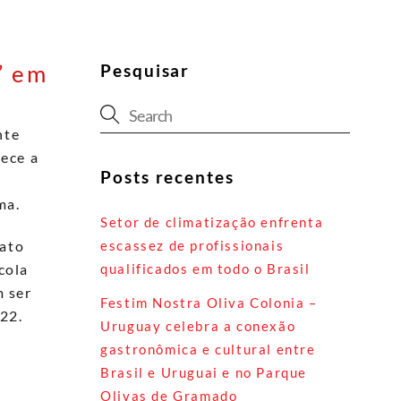
” em
Pesquisar
nte
ece a
Posts recentes
ma.
Setor de climatização enfrenta
escassez de profissionais
rato
qualificados em todo o Brasil
cola
m ser
Festim Nostra Oliva Colonia –
22.
Uruguay celebra a conexão
gastronômica e cultural entre
Brasil e Uruguai e no Parque
Olivas de Gramado