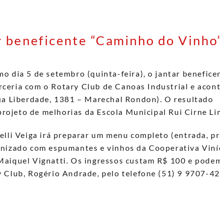
r beneficente “Caminho do Vinho
o dia 5 de setembro (quinta-feira), o jantar benefice
ceria com o Rotary Club de Canoas Industrial e acont
Rua Liberdade, 1381 – Marechal Rondon). O resultado
 projeto de melhorias da Escola Municipal Rui Cirne Li
elli Veiga irá preparar um menu completo (entrada, p
onizado com espumantes e vinhos da Cooperativa Viní
Maiquel Vignatti. Os ingressos custam R$ 100 e pode
 Club, Rogério Andrade, pelo telefone (51) 9 9707-42