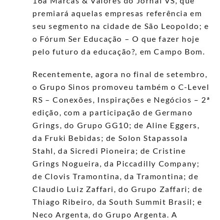
16
a
Marcas & Valores do Jornal VS, que
premiará aquelas empresas referência em
seu segmento na cidade de São Leopoldo; e
o Fórum Ser Educação – O que fazer hoje
pelo futuro da educação?, em Campo Bom.
Recentemente, agora no final de setembro,
o Grupo Sinos promoveu também o C-Level
RS – Conexões, Inspirações e Negócios – 2ª
edição, com a participação de Germano
Grings, do Grupo GG10; de Aline Eggers,
da Fruki Bebidas; de Solon Stapassola
Stahl, da Sicredi Pioneira; de Cristine
Grings Nogueira, da Piccadilly Company;
de Clovis Tramontina, da Tramontina; de
Claudio Luiz Zaffari, do Grupo Zaffari; de
Thiago Ribeiro, da South Summit Brasil; e
Neco Argenta, do Grupo Argenta.
A