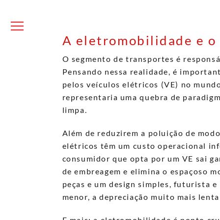
Skip
to
content
Menu
A eletromobilidade e o
O segmento de transportes é responsá
Pensando nessa realidade, é important
pelos veículos elétricos (VE) no mundo
representaria uma quebra de paradigm
limpa.
Além de reduzirem a poluição de modo 
elétricos têm um custo operacional infe
consumidor que opta por um VE sai ga
de embreagem e elimina o espaçoso m
peças e um design simples, futurista e
menor, a depreciação muito mais lenta 
E mais: a eletromobilidade
é ponto cru