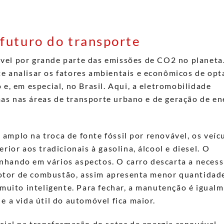
 futuro do transporte
vel por grande parte das emissões de CO
2
no planeta
e analisar os fatores ambientais e econômicos de opt
 e, em especial, no Brasil. Aqui, a eletromobilidade
as nas áreas de transporte urbano e de geração de en
amplo na troca de fonte fóssil por renovável, os veíc
rior aos tradicionais à gasolina, álcool e diesel
. O
nhando em vários aspectos. O carro descarta a neces
otor de combustão, assim apresenta menor quantidad
 muito inteligente. Para fechar, a manutenção é igual
e a vida útil do automóvel fica maior.
cial na transformação do setor de energia renovável,