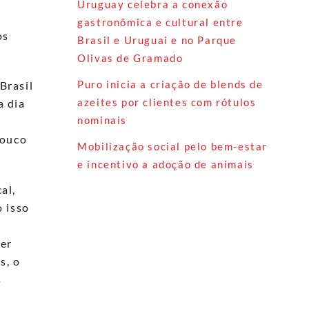
Uruguay celebra a conexão
gastronômica e cultural entre
os
Brasil e Uruguai e no Parque
Olivas de Gramado
Puro inicia a criação de blends de
Brasil
azeites por clientes com rótulos
a dia
nominais
pouco
Mobilização social pelo bem-estar
e incentivo a adoção de animais
al,
 isso
ser
s, o
s