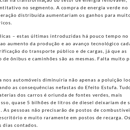
ntitativo no segmento. A compra de energia verde no
geração distribuída aumentariam os ganhos para muit
ricos.
ólicas – estas últimas introduzidas há pouco tempo no 
 ao aumento da produção e ao avanço tecnológico cad
ficação do transporte público e de cargas, já que as
to de ônibus e caminhões são as mesmas. Falta muito 
ica nos automóveis diminuiria não apenas a poluição loc
ndo as consequências nefastas do Efeito Estufa. Tudo
aterias dos carros é oriunda de fontes verdes, mais
so, quase 5 bilhões de litros de diesel deixariam de 
s.
As pessoas não precisarão de postos de combustívei
 escritório e muito raramente em postos de recarga. O
s dias contados.