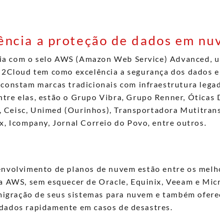
ência a proteção de dados em n
ia com o selo AWS (Amazon Web Service) Advanced, 
 a 2Cloud tem como excelência a segurança dos dados
constam marcas tradicionais com infraestrutura lega
tre elas, estão o Grupo Vibra, Grupo Renner, Óticas D
 Ceisc, Unimed (Ourinhos), Transportadora Mutitrans
ix, Icompany, Jornal Correio do Povo, entre outros.
senvolvimento de planos de nuvem estão entre os melh
da AWS, sem esquecer de Oracle, Equinix, Veeam e Micr
igração de seus sistemas para nuvem e também ofer
 dados rapidamente em casos de desastres.